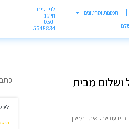
לפרטים
תמונות וסרטונים
חייגו:
050-
לנו
5648884
כתבו
ל ושלום מבית
י
ליכט
בני ידענו שרק איתך נמשיך
קרא ע